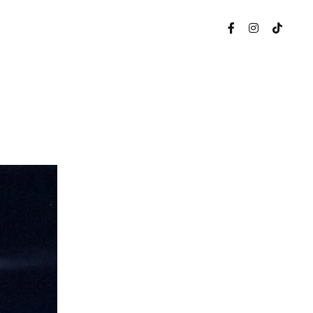
ten
nten