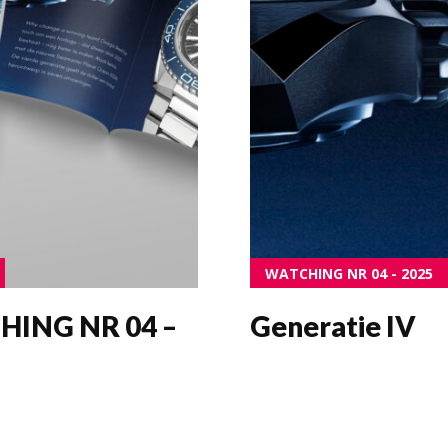
Cookiebele
(EU)
Algemene
voorwaarde
WATCHING NR 04 - 2025
ING NR 04 –
Generatie IV