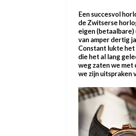
Een succesvol horl
de Zwitserse horloge
eigen (betaalbare)
van amper dertig j
Constant lukte het
Home
die het al lang gel
weg zaten we met o
Archief
we zijn uitspraken 
Mediakaar
Abonneme
Contact
Cookiebele